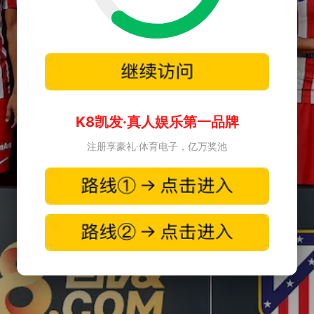
K8凯发·真人娱乐第一品牌
注册享豪礼·体育电子，亿万奖池